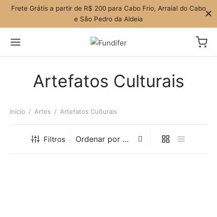
Frete Grátis a partir de R$ 200 para Cabo Frio, Arraial do Cabo
e São Pedro da Aldeia
Artefatos Culturais
Início
/
Artes
/
Artefatos Culturais
Filtros
Pêndulo
Gato da Sorte
R$
140,00
R$
100,00