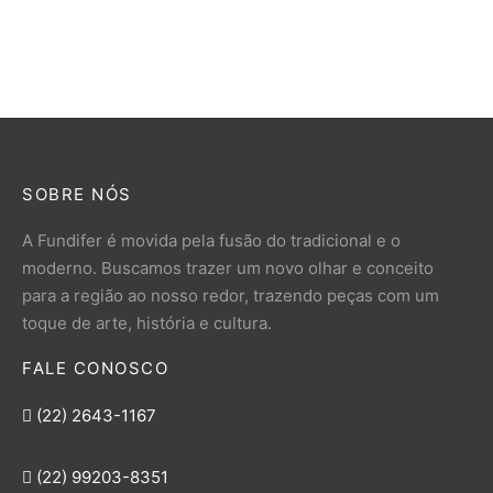
R$
260,00
SOBRE NÓS
A Fundifer é movida pela fusão do tradicional e o
moderno. Buscamos trazer um novo olhar e conceito
para a região ao nosso redor, trazendo peças com um
toque de arte, história e cultura.
FALE CONOSCO
(22) 2643-1167
(22) 99203-8351