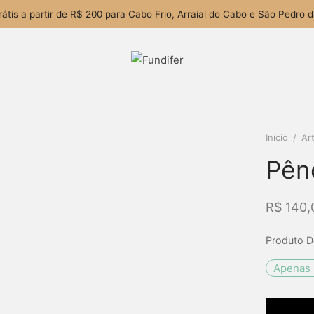
rátis a partir de R$ 200 para Cabo Frio, Arraial do Cabo e São Pedro d
Início
/
Ar
Pên
R$
140,
Produto D
Apenas 