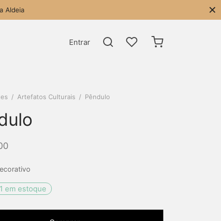
a Aldeia
Entrar
tes
/
Artefatos Culturais
/
Pêndulo
dulo
00
ecorativo
1 em estoque