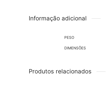
Informação adicional
PESO
DIMENSÕES
Produtos relacionados
Quadro
Quadrinho de Madeira “O Cacto”
R$
20
R$
176,00