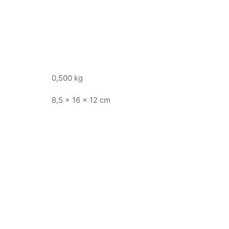
0,500 kg
8,5 × 16 × 12 cm
 “Rock Psicodélico”
Quadro “Vila do Sal”
4,00