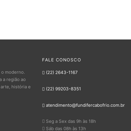
–
R$
340,00
R$
408,00
FALE CONOSCO
e o moderno.
(22) 2643-1167
 a região ao
rte, história e
(22) 99203-8351
atendimento@fundifercabofrio.com.br
Seg a Sex das 9h às 18h
Sáb das 08h às 13h