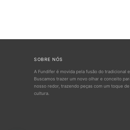
SOBRE NÓS
A Fundifer é movida pela fusão do tradicional 
Buscamos trazer um novo olhar e conceito para
nosso redor, trazendo peças com um toque de a
cultura.