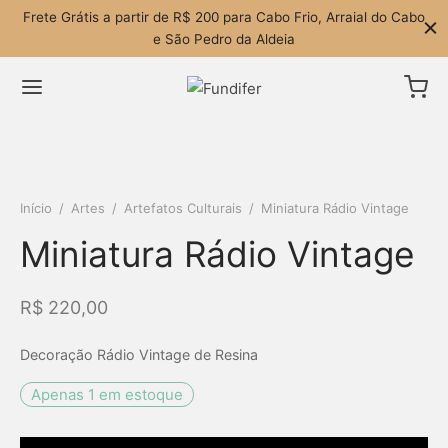
Frete Grátis a partir de R$ 200 para Cabo Frio, Arraial do Cabo
e São Pedro da Aldeia
Início
/
Artes
/
Artefatos Culturais
/
Miniatura Rádio Vintage
Miniatura Rádio Vintage
R$
220,00
Decoração Rádio Vintage de Resina
Apenas 1 em estoque