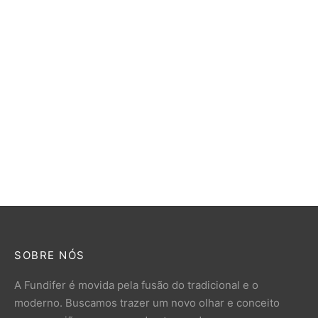
Pé para Banco de Jardim
Banco de Jardim Cavalo
Cavalo
R$
850,00
R$
168,00
SOBRE NÓS
A Fundifer é movida pela fusão do tradicional e o
moderno. Buscamos trazer um novo olhar e conceito