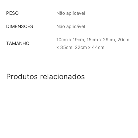
PESO
Não aplicável
DIMENSÕES
Não aplicável
10cm x 19cm, 15cm x 29cm, 20cm
TAMANHO
x 35cm, 22cm x 44cm
Produtos relacionados
Suporte de Talheres
Paneleiro de Parede de
Pequeno
Ferro e Madeira
–
R$
187,00
R$
216,00
R$
335,00