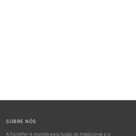
Conjunto Alvorada
R$
510,00
Engenho Para Cana B120
R$
2.100,00
SOBRE NÓS
A Fundifer é movida pela fusão do tradicional e o