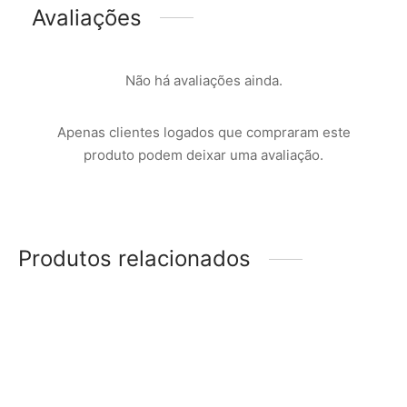
Avaliações
Não há avaliações ainda.
Apenas clientes logados que compraram este
produto podem deixar uma avaliação.
Produtos relacionados
Estojo com Faca
Barrigudinha e Chaira
R$
260,00
Engenho Para Cana B120