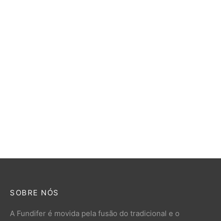
R$
2.100,00
Panela Caçarola Multi Uso
Caldeirão de Ferro
–
R$
334,00
R$
187,00
R$
327,00
SOBRE NÓS
A Fundifer é movida pela fusão do tradicional e o