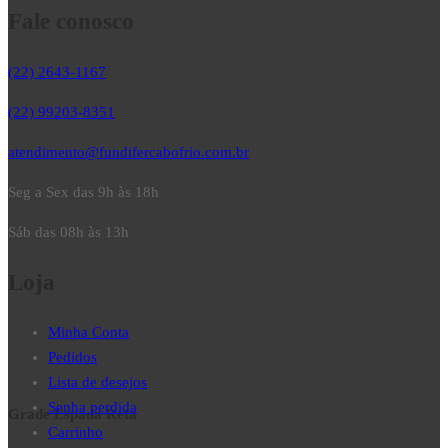
Fale conosco
(22) 2643-1167
(22) 99203-8351
atendimento@fundifercabofrio.com.br
Seg a Sex das 9h às 18h
Sáb das 08h às 13h
Loja
Minha Conta
Pedidos
Lista de desejos
Senha perdida
Grade Espada Reta
Carrinho