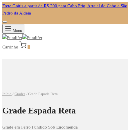
Frete Grátis a partir de R$ 200 para Cabo Frio, Arraial do Cabo e São
Pedro da Aldeia
Menu
Carrinho
0
Início
/
Grades
/
Grade Espada Reta
Grade Espada Reta
Grade em Ferro Fundido Sob Encomenda