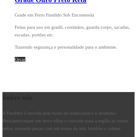
Grade em Ferro Fundido Sob Encomenda
Feitas para uso em gradil, corrimãos, guarda corpo, sacadas,
escadas, portões etc.
Trazendo segurança e personalidade para o ambiente.
Orçar
Sobre nós
A Fundifer é movida pela fusão do tradicional e o moderno.
Buscamos trazer um novo olhar e conceito para a região ao nosso
redor, trazendo peças com um toque de arte, história e cultura.