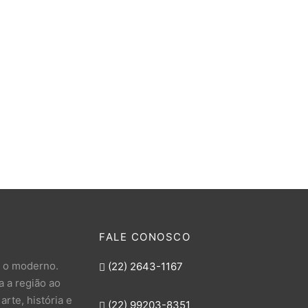
Caixa de Correio de Alumínio
de Correio Colonial
Cartas
,00
R$
350,00
FALE CONOSCO
e o moderno.
(22) 2643-1167
 a região ao
rte, história e
(22) 99203-8351