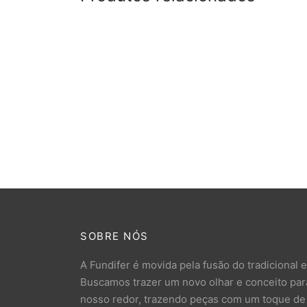
Caixa de Correio de Alumínio P/
Caixa 
Jornal e Revista
R$
93
R$
437,00
SOBRE NÓS
A Fundifer é movida pela fusão do tradicional 
Buscamos trazer um novo olhar e conceito para
nosso redor, trazendo peças com um toque de a