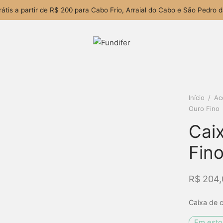
rátis a partir de R$ 200 para Cabo Frio, Arraial do Cabo e São Pedro d
Início
/
Ac
Ouro Fino
Cai
Fin
R$
204,
Caixa de c
Em est