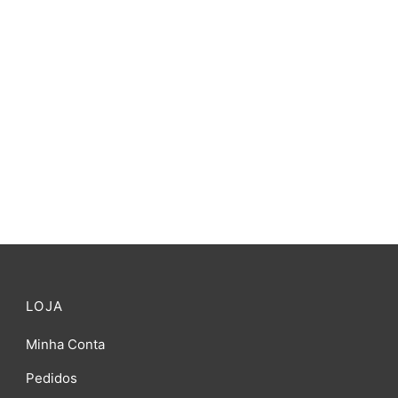
 P/
Luminária de Alumínio Holandesa
C/ Braço
R$
395,00
LOJA
Minha Conta
Pedidos