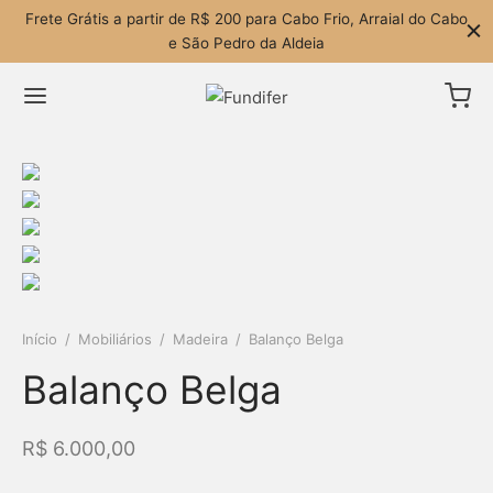
Frete Grátis a partir de R$ 200 para Cabo Frio, Arraial do Cabo
e São Pedro da Aldeia
Início
/
Mobiliários
/
Madeira
/
Balanço Belga
Balanço Belga
R$
6.000,00